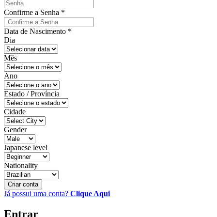
Confirme a Senha
*
Data de Nascimento
*
Dia
Mês
Ano
Estado / Província
Cidade
Gender
Japanese level
Nationality
Criar conta
Já possui uma conta?
Clique Aqui
Entrar