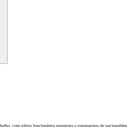
alho, com vários funcionários japoneses e estrangeiros de nacionalidad