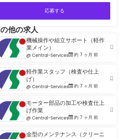
応募する
その他の求人
機械操作や組立サポート（軽作
業メイン）
約 7 ヶ月 前
@ Central-Services
軽作業スタッフ（検査や仕上
げ）
約 7 ヶ月 前
@ Central-Services
モーター部品の加工や検査仕上
げ作業
約 7 ヶ月 前
@ Central-Services
金型のメンテナンス（クリーニ