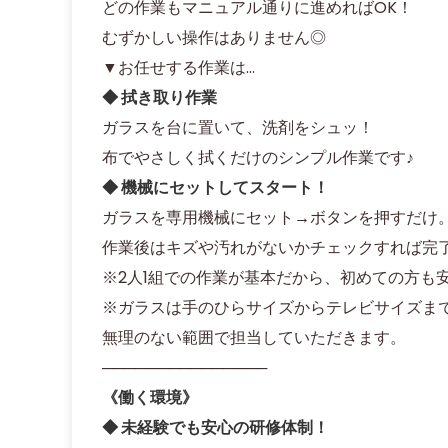
どの作業もマニュアル通りに進めればOK！
むずかしい操作はありません◎
▼お任せする作業は…
◆ 拭き取り作業
ガラスを台に置いて、洗剤をシュッ！
布でやさしく拭くだけのシンプル作業です♪
◆ 機械にセットしてスタート！
ガラスを専用機械にセット→ボタンを押すだけ
作業後はキズや汚れがないかチェックすれば完
※2人1組での作業が基本だから、初めての方も
※ガラスは手のひらサイズからテレビサイズま
無理のない範囲で担当していただきます。
───────────────
《働く環境》
◆ 未経験でも安心の研修体制！